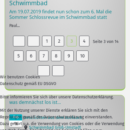
Schwimmbad
Am 19.07.2019 findet nun schon zum 6. Mal die
Sommer Schlossrevue im Schwimmbad statt
Paul...
1
2
3
4
Seite 3 von 14
5
6
7
8
9
10
Wir benutzen Cookies
Datenschutz gemäß EU DSGVO
Bitte informieren Sie sich über unsere Datenschutzerklärung.
was demnächst los ist...
Mit der Nutzung unserer Dienste erklären Sie sich mit den
Regelungen gemäß der Datenschutzerklärung einverstanden.
Aug.
Geschichten aus dem Rucksack
Dazu gehört u.a. die Verwendung von Cookies oder die Verwendung
11
Schwimmbad Groß-Umstadt