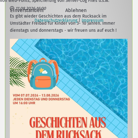
von Web-Fonts, Speicherung von Server-Log Files u.s.w.
11.08.2026
16:00
Einverstanden!
Ablehnen
Es gibt wieder Geschichten aus dem Rucksack im
Datenschutzerklärung
|
Impressum
Umstädter Freibad für Kinder von 3- 10 Jahren. Immer
dienstags und donnerstags - wir freuen uns auf euch !