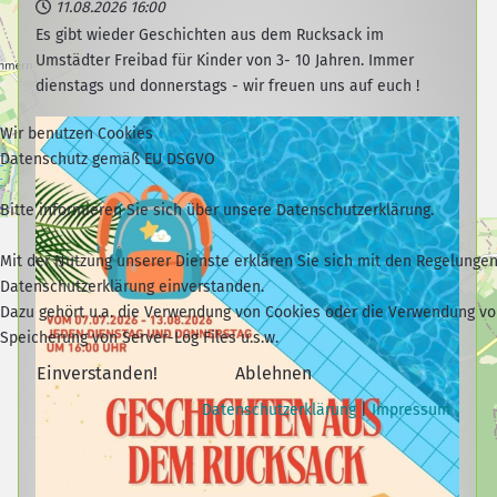
11.08.2026
16:00
Es gibt wieder Geschichten aus dem Rucksack im
Umstädter Freibad für Kinder von 3- 10 Jahren. Immer
dienstags und donnerstags - wir freuen uns auf euch !
Wir benutzen Cookies
Datenschutz gemäß EU DSGVO
Bitte informieren Sie sich über unsere Datenschutzerklärung.
Mit der Nutzung unserer Dienste erklären Sie sich mit den Regelunge
Datenschutzerklärung einverstanden.
Dazu gehört u.a. die Verwendung von Cookies oder die Verwendung v
Speicherung von Server-Log Files u.s.w.
Einverstanden!
Ablehnen
Datenschutzerklärung
|
Impressum