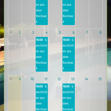
en aus
en aus
dem
dem
Rucksac
Rucksac
k
k
32
2
3
4
5
6
7
8
16:00
G
16:00
G
eschicht
eschicht
en aus
en aus
dem
dem
Rucksac
Rucksac
k
k
33
9
10
11
12
13
14
15
16:00
G
16:00
G
eschicht
eschicht
en aus
en aus
dem
dem
Rucksac
Rucksac