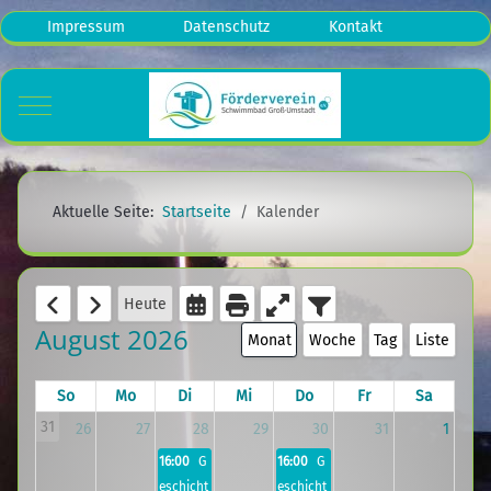
Impressum
Datenschutz
Kontakt
Mobile Menu Toggle
Aktuelle Seite:
Startseite
Kalender
Heute
August 2026
Monat
Woche
Tag
Liste
So
Mo
Di
Mi
Do
Fr
Sa
31
26
27
28
29
30
31
1
16:00
G
16:00
G
eschicht
eschicht